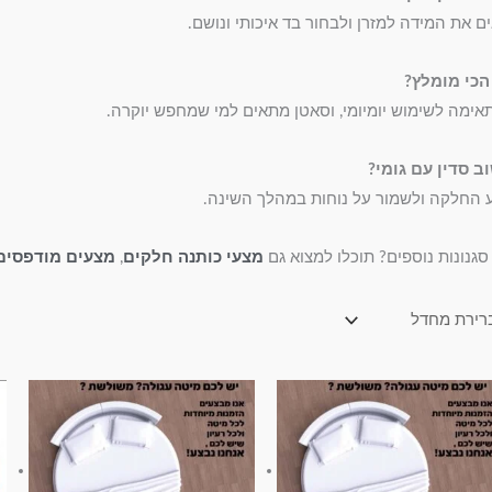
ם את המידה למזרן ולבחור בד איכותי ונושם.
הכי מומלץ?
אימה לשימוש יומיומי, וסאטן מתאים למי שמחפש יוקרה.
 סדין עם גומי?
ע החלקה ולשמור על נוחות במהלך השינה.
גנונות נוספים? תוכלו למצוא גם
מצעי כותנה חלקים
,
מצעים מודפסים
טווח
טווח
למוצר
למוצר
מחירים:
מחירים:
זה
זה
עד
עד
יש
יש
מספר
מספר