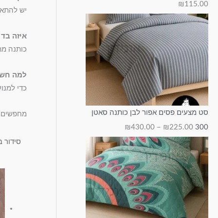
₪
115.00
ד
ד
ד
ד
ע
יש להתאי
ד
₪
₪
₪
₪
איזה בד 
₪
2
1
6
1
כותנה מת
4
0
9
3
1
למה חשוב
3
0
5
5
.
כדי למנו
0
.
.
0
.
.
0
0
0
0
סט מצעים פסים אפור לבן כותנה סאטן
מחפשים ס
0
0
0
0
₪
430.00
–
₪
225.00
300
0