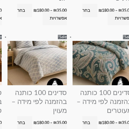
המוצר
המוצר
בחר
בחר
0
₪
180.00
–
₪
35.00
₪
180.00
–
₪
35.
שרויות
אפשרויות
א
טווח
טווח
למוצר
למוצר
e!
Sale!
Sal
מחירים:
מחירים:
זה
זה
עד
עד
יש
יש
מספר
מספר
סוגים.
סוגים.
ניתן
ניתן
לבחור
לבחור
את
את
סדינים 100 כותנה
סדינים 100 כותנה
האפשרויות
האפשרויות
הזמנה לפי מידה –
בהזמנה לפי מידה –
ב
בעמוד
בעמוד
עוטרים
מעוין
ס
המוצר
המוצר
בחר
בחר
0
₪
180.00
–
₪
35.00
₪
180.00
–
₪
35.