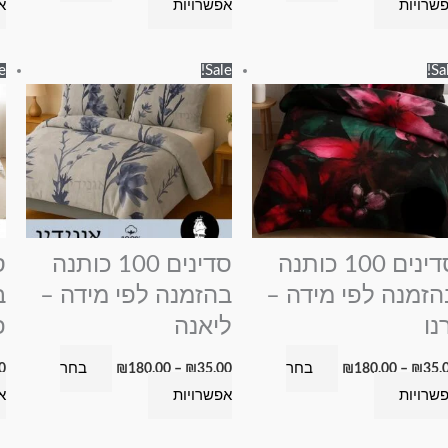
שרויות
אפשרויות
א
טווח
טווח
למוצר
למוצר
e!
Sale!
Sal
מחירים:
מחירים:
זה
זה
עד
עד
יש
יש
מספר
מספר
סוגים.
סוגים.
ניתן
ניתן
לבחור
לבחור
את
את
סדינים 100 כותנה
סדינים 100 כותנה
האפשרויות
האפשרויות
הזמנה לפי מידה –
בהזמנה לפי מידה –
ב
בעמוד
בעמוד
נו
ליאנה
פ
המוצר
המוצר
בחר
בחר
0
₪
180.00
–
₪
35.00
₪
180.00
–
₪
35.
שרויות
אפשרויות
א