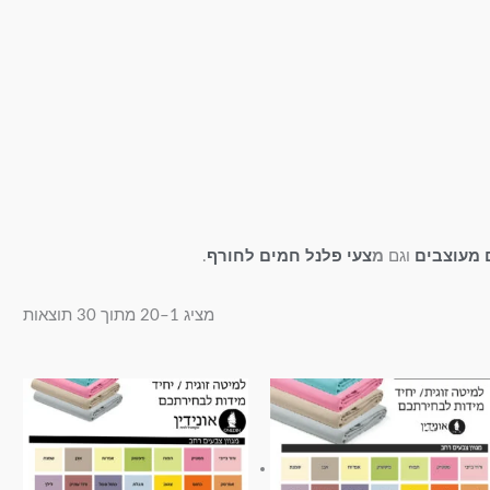
 מעוצבים
וגם
מ
צעי פלנל חמים לחורף
.
מציג 1–20 מתוך 30 תוצאות
טווח
טווח
למוצר
למוצר
מחירים:
מחירים:
זה
זה
עד
עד
יש
יש
מספר
מספר