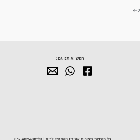
←
חפשו אותנו גם :
כל הזכויות שמורות אונידין טקסטיל לבית | טל':052-4026638