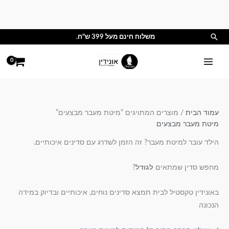
ילוג
תוכן
חיפוש
משלוח חינם מעל 399 ש"ח.
עמוד הבית
/ מוצרים המתויגים “מיטת מעבר מבצעים”
מיטת מעבר מבצעים
הילד עובר למיטת מעבר? זה הזמן לשדרג עם סדינים איכותיים.
מחפש סדין שמתאים
לגודל
?
באונידין טקסטיל לבית תמצא סדינים נוחים, איכותיים ובדיוק במידה
הנכונה