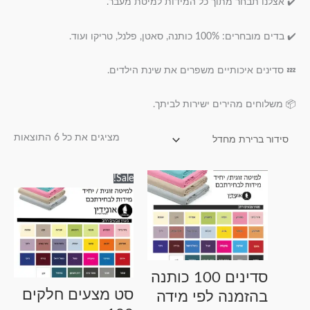
✔️ אצלנו תבחר מתוך כל המידות למיטת מעבר.
✔️ בדים מובחרים: 100% כותנה, סאטן, פלנל, טריקו ועוד.
💤 סדינים איכותיים משפרים את שינת הילדים.
📦 משלוחים מהירים ישירות לביתך.
מציגים את כל ⁦6⁩ התוצאות
טווח
טווח
למוצר
למוצר
Sale!
מחירים:
מחירים:
זה
זה
עד
עד
יש
יש
מספר
מספר
סוגים.
סוגים.
ניתן
ניתן
סדינים 100 כותנה
לבחור
לבחור
סט מצעים חלקים
בהזמנה לפי מידה
את
את