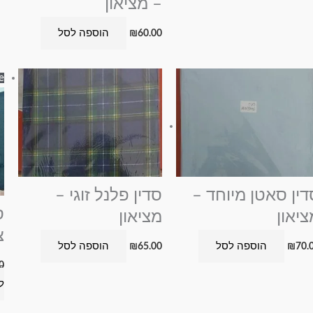
– מציאון
הוספה לסל
₪
60.00
e!
דין סאטן מיוחד –
סדין פלנל זוגי –
ציאון
מציאון
צ
הוספה לסל
הוספה לסל
₪
65.00
₪
70.
0
ל