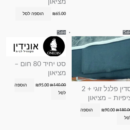
מציאון
הוספה לסל
₪
65.00
המחיר
המחיר
המחיר
המחיר
Sale!
Sal
המקורי
הנוכחי
המקורי
הנוכחי
היה:
הוא:
היה:
הוא:
₪95.00.
₪140.00.
₪90.00.
₪180.00.
סט יחיד 80 חום –
מציאון
הוספה
₪
95.00
₪
140.00
סדין פלנל זוגי + 2
לסל
יפיות – מציאון
הוספה
₪
90.00
₪
180.0
סל