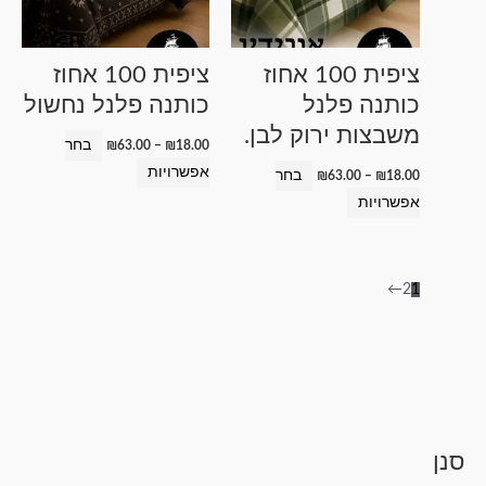
מספר
מספר
סוגים.
סוגים.
ניתן
ניתן
ציפית 100 אחוז
ציפית 100 אחוז
לבחור
לבחור
כותנה פלנל
כותנה פלנל נחשול
את
את
משבצות ירוק לבן.
האפשרויות
האפשרויות
בחר
₪
63.00
–
₪
18.00
בעמוד
בעמוד
אפשרויות
בחר
₪
63.00
–
₪
18.00
המוצר
המוצר
אפשרויות
←
2
1
מ
סנן
ט
ט
ט
ט
ט
מ