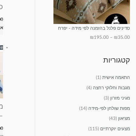
כ
00
אפ
סדינים פלנל בהזמנה לפי מידה - יפרח
₪
195.00
–
₪
35.00
e!
קטגוריות
התאמה אישית
(1)
מגבות וחלוקי רחצה
(4)
מגיני מזרון
(3)
מ
מפות שולחן לפי-מידה
(14)
–
מציאון
(43)
מצעים יוקרתיים
(115)
00