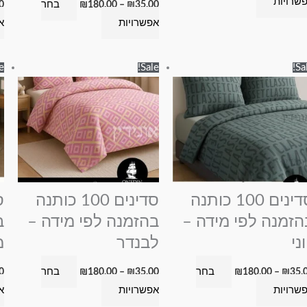
שרויות
בחר
0
₪
180.00
–
₪
35.00
אפשרויות
א
טווח
טווח
למוצר
למוצר
e!
Sale!
Sal
מחירים:
מחירים:
זה
זה
עד
עד
יש
יש
מספר
מספר
סוגים.
סוגים.
ניתן
ניתן
לבחור
לבחור
את
את
סדינים 100 כותנה
סדינים 100 כותנה
האפשרויות
האפשרויות
הזמנה לפי מידה –
בהזמנה לפי מידה –
ב
בעמוד
בעמוד
וני
לבנדר
מ
המוצר
המוצר
בחר
בחר
0
₪
180.00
–
₪
35.00
₪
180.00
–
₪
35.
שרויות
אפשרויות
א