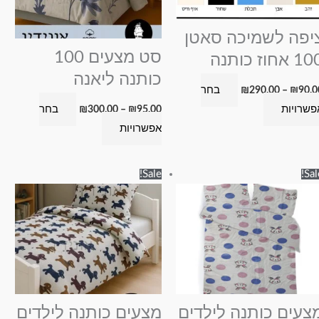
ניתן
ניתן
לבחור
לבחור
יפה לשמיכה סאטן
את
את
סט מצעים 100
1 אחוז כותנה
האפשרויות
האפשרויות
כותנה ליאנה
בחר
₪
290.00
–
₪
90.0
בעמוד
בעמוד
פשרויות
בחר
₪
300.00
–
₪
95.00
המוצר
המוצר
אפשרויות
טווח
טווח
למוצר
למוצר
Sale!
Sal
מחירים:
מחירים:
זה
זה
עד
עד
יש
יש
מספר
מספר
סוגים.
סוגים.
ניתן
ניתן
לבחור
לבחור
את
את
צעים כותנה לילדים
מצעים כותנה לילדים