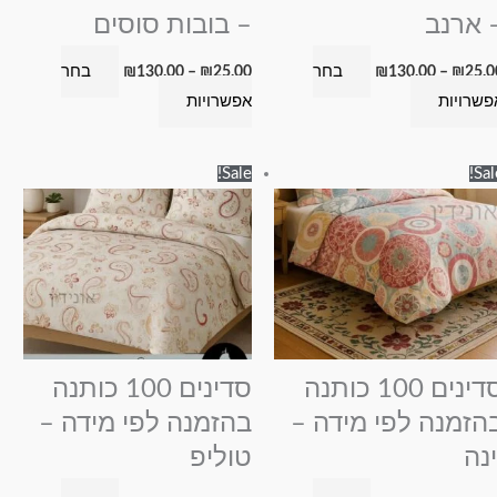
האפשרויות
האפשרויות
 ארנב
– בובות סוסים
בעמוד
בעמוד
בחר
בחר
₪
130.00
–
₪
25.00
₪
130.00
–
₪
25.0
המוצר
המוצר
פשרויות
אפשרויות
טווח
טווח
למוצר
למוצר
Sale!
Sal
מחירים:
מחירים:
זה
זה
עד
עד
יש
יש
מספר
מספר
סוגים.
סוגים.
ניתן
ניתן
לבחור
לבחור
את
את
סדינים 100 כותנה
סדינים 100 כותנה
האפשרויות
האפשרויות
הזמנה לפי מידה –
בהזמנה לפי מידה –
בעמוד
בעמוד
ינה
טוליפ
המוצר
המוצר