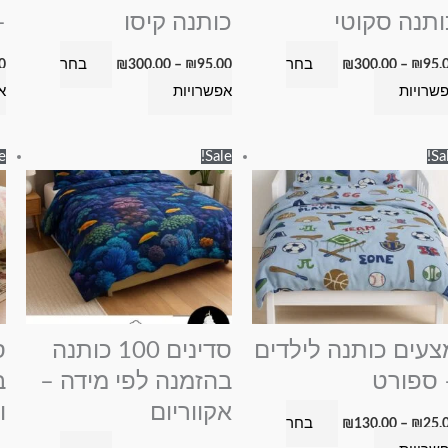
האפשרויות
האפשרויות
ותנה סקוטי
כותנה קיסו
–
בעמוד
בעמוד
בחר
בחר
0
₪
300.00
–
₪
95.00
₪
300.00
–
₪
95.
המוצר
המוצר
שרויות
אפשרויות
א
טווח
טווח
למוצר
למוצר
e!
Sale!
Sal
מחירים:
מחירים:
זה
זה
עד
עד
יש
יש
מספר
מספר
סוגים.
סוגים.
ניתן
ניתן
לבחור
לבחור
את
את
צעים כותנה לילדים
סדינים 100 כותנה
האפשרויות
האפשרויות
 ספורט
בהזמנה לפי מידה –
ב
בעמוד
בעמוד
אקווריום
ו
בחר
₪
130.00
–
₪
25.
המוצר
המוצר