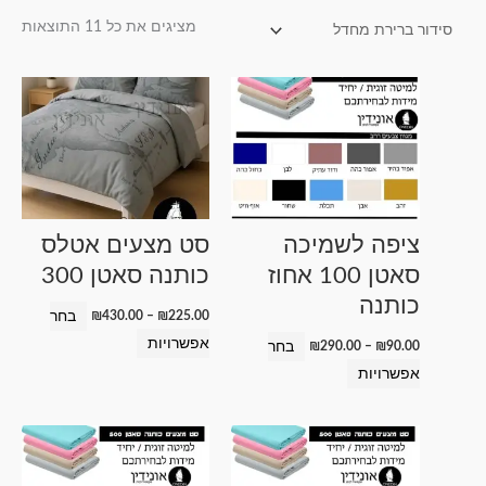
מציגים את כל ⁦11⁩ התוצאות
טווח
טווח
למוצר
למוצר
מחירים:
מחירים:
זה
זה
עד
עד
יש
יש
מספר
מספר
סוגים.
סוגים.
ניתן
ניתן
ציפה לשמיכה
סט מצעים אטלס
לבחור
לבחור
סאטן 100 אחוז
כותנה סאטן 300
את
את
כותנה
האפשרויות
האפשרויות
בחר
₪
430.00
–
₪
225.00
בעמוד
בעמוד
אפשרויות
בחר
₪
290.00
–
₪
90.00
המוצר
המוצר
אפשרויות
טווח
טווח
למוצר
למוצר
מחירים:
מחירים:
זה
זה
עד
עד