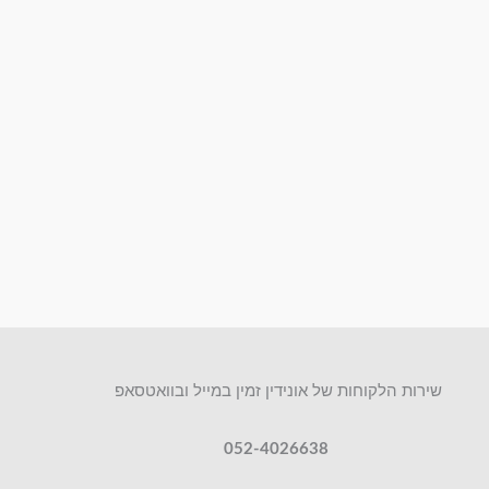
שירות הלקוחות של אונידין זמין במייל ובוואטסאפ
052-4026638