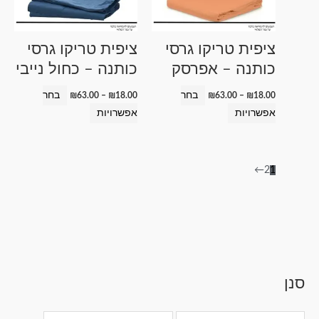
מספר
מספר
סוגים.
סוגים.
ניתן
ניתן
ציפית טריקו גרסי
ציפית טריקו גרסי
לבחור
לבחור
כותנה – אפרסק
כותנה – כחול נייבי
את
את
האפשרויות
האפשרויות
בחר
בחר
₪
63.00
–
₪
18.00
₪
63.00
–
₪
18.00
בעמוד
בעמוד
אפשרויות
אפשרויות
המוצר
המוצר
←
2
1
מ
סנן
ט
ט
ט
ט
ט
מ
ח
ו
ו
ו
ו
ו
ח
י
ו
ו
ו
ו
ו
י