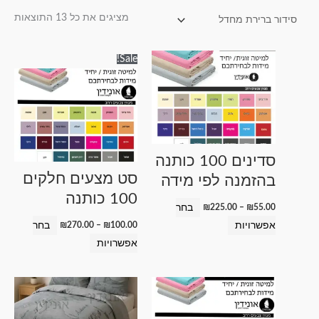
מציגים את כל ⁦13⁩ התוצאות
טווח
טווח
למוצר
למוצר
Sale!
מחירים:
מחירים:
זה
זה
עד
עד
יש
יש
מספר
מספר
סוגים.
סוגים.
ניתן
ניתן
סדינים 100 כותנה
לבחור
לבחור
סט מצעים חלקים
בהזמנה לפי מידה
את
את
100 כותנה
האפשרויות
האפשרויות
בחר
₪
225.00
–
₪
55.00
בעמוד
בעמוד
אפשרויות
בחר
₪
270.00
–
₪
100.00
המוצר
המוצר
אפשרויות
טווח
טווח
למוצר
למוצר
מחירים:
מחירים:
זה
זה
עד
עד