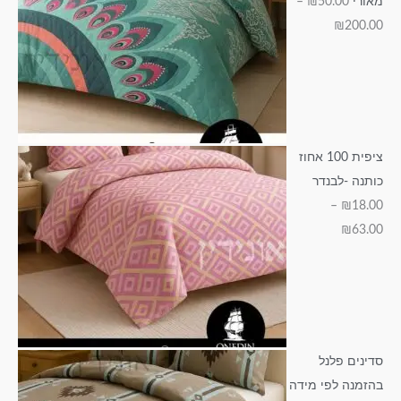
מאורי
50.00
₪
–
0
0
0
0
₪
200.00
0
ציפית 100 אחוז
כותנה -לבנדר
–
₪
18.00
₪
63.00
סדינים פלנל
בהזמנה לפי מידה