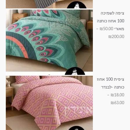
1
4
0
9
3
5
3
0
5
.
ציפה לשמיכה
0
.
.
.
0
100 אחוז כותנה
0
0
0
.
0
מאורי
50.00
₪
–
0
0
0
0
₪
200.00
0
ציפית 100 אחוז
כותנה -לבנדר
–
₪
18.00
₪
63.00