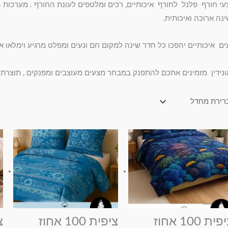
י חורף פלנל לחורף איכותיים, רכים ומלטפים לעונת החורף . מערכות המ
נה ארוכה ואיכותית.
עים איכותיים יהפכו כל חדר שינה למקום חם ונעים ומפלט מרגיע וימלאו
אונידין מזמינים אתכם להתפנק במבחר מצעים מעוצבים ומפנקים , תוצרת כ
טווח
טווח
למוצר
למוצר
מחירים:
מחירים:
זה
זה
עד
עד
יש
יש
מספר
מספר
סוגים.
סוגים.
ניתן
ניתן
לבחור
לבחור
ציפית 100 אחוז
ציפית 100 אחוז