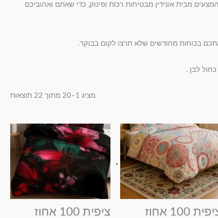
צעים מבית אונידין מבטיחות רכות ופינוק, כדי שאתם ואהוביכם
 אתכם בכוחות מחודשים שלא תרצו לקום בבוקר.
חול לבן .
מציג 1–20 מתוך 22 תוצאות
טווח
טווח
למוצר
למוצר
מחירים:
מחירים:
זה
זה
עד
עד
יש
יש
מספר
מספר
סוגים.
סוגים.
ניתן
ניתן
לבחור
לבחור
ציפית 100 אחוז
ציפית 100 אחוז