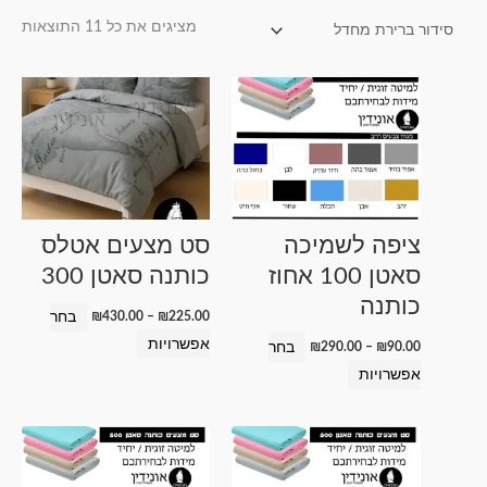
מציגים את כל ⁦11⁩ התוצאות
טווח
טווח
למוצר
למוצר
מחירים:
מחירים:
זה
זה
עד
עד
יש
יש
מספר
מספר
סוגים.
סוגים.
ניתן
ניתן
ציפה לשמיכה
סט מצעים אטלס
לבחור
לבחור
סאטן 100 אחוז
כותנה סאטן 300
את
את
כותנה
האפשרויות
האפשרויות
בחר
₪
430.00
–
₪
225.00
בעמוד
בעמוד
אפשרויות
בחר
₪
290.00
–
₪
90.00
המוצר
המוצר
אפשרויות
טווח
טווח
למוצר
למוצר
מחירים:
מחירים:
זה
זה
עד
עד