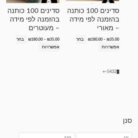
לבחור
לבחור
סדינים 100 כותנה
סדינים 100 כותנה
את
את
בהזמנה לפי מידה
בהזמנה לפי מידה
האפשרויות
האפשרויות
– מאורי
– מעוטרים
בעמוד
בעמוד
המוצר
המוצר
בחר
בחר
₪
180.00
–
₪
35.00
₪
180.00
–
₪
35.00
אפשרויות
אפשרויות
←
5
4
3
2
1
מ
סנן
ט
ט
ט
ט
ט
מ
ח
ו
ו
ו
ו
ו
ח
י
ו
ו
ו
ו
ו
י