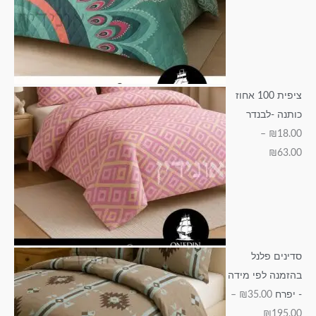
ציפית 100 אחוז
כותנה -לבנדר
–
₪
18.00
₪
63.00
סדינים פלנל
בהזמנה לפי מידה
- יפרח
35.00
₪
–
₪
195.00