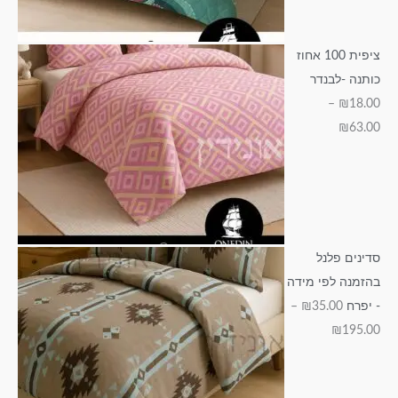
0
.
.
.
0
0
0
0
.
0
ציפית 100 אחוז
0
0
0
0
כותנה -לבנדר
0
–
₪
18.00
₪
63.00
סדינים פלנל
בהזמנה לפי מידה
- יפרח
35.00
₪
–
₪
195.00