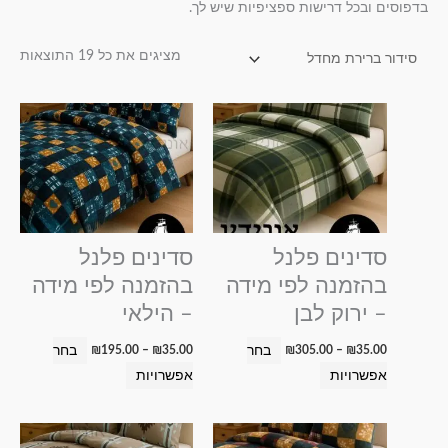
בדפוסים ובכל דרישות ספציפיות שיש לך.
מציגים את כל ⁦19⁩ התוצאות
טווח
טווח
למוצר
למוצר
מחירים:
מחירים:
זה
זה
עד
עד
יש
יש
מספר
מספר
סוגים.
סוגים.
ניתן
ניתן
סדינים פלנל
סדינים פלנל
לבחור
לבחור
בהזמנה לפי מידה
בהזמנה לפי מידה
את
את
– ירוק לבן
– הילאי
האפשרויות
האפשרויות
בעמוד
בעמוד
בחר
בחר
₪
195.00
–
₪
35.00
₪
305.00
–
₪
35.00
המוצר
המוצר
אפשרויות
אפשרויות
טווח
טווח
למוצר
למוצר
מחירים:
מחירים: