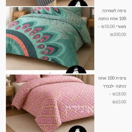
5
3
0
5
.
ציפה לשמיכה
0
.
.
.
0
100 אחוז כותנה
0
0
0
.
0
מאורי
50.00
₪
–
0
0
0
0
₪
200.00
0
ציפית 100 אחוז
כותנה -לבנדר
–
₪
18.00
₪
63.00