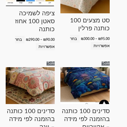
סוגים.
סוגים.
ניתן
ניתן
ציפה לשמיכה
לבחור
לבחור
סט מצעים 100
סאטן 100 אחוז
את
את
כותנה פרלין
כותנה
האפשרויות
האפשרויות
בעמוד
בעמוד
בחר
₪
300.00
–
₪
95.00
בחר
₪
290.00
–
₪
90.00
המוצר
המוצר
אפשרויות
אפשרויות
טווח
טווח
למוצר
למוצר
Sale!
Sale!
מחירים:
מחירים:
זה
זה
עד
עד
יש
יש
מספר
מספר
סוגים.
סוגים.
ניתן
ניתן
לבחור
לבחור
סדינים 100 כותנה
סדינים 100 כותנה
את
את
בהזמנה לפי מידה
בהזמנה לפי מידה
האפשרויות
האפשרויות
– אקווריום
– וינה
בעמוד
בעמוד