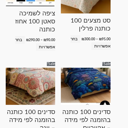
סוגים.
סוגים.
ניתן
ניתן
ציפה לשמיכה
לבחור
לבחור
סט מצעים 100
סאטן 100 אחוז
את
את
כותנה פרלין
כותנה
האפשרויות
האפשרויות
בעמוד
בעמוד
בחר
₪
300.00
–
₪
95.00
בחר
₪
290.00
–
₪
90.00
המוצר
המוצר
אפשרויות
אפשרויות
טווח
טווח
למוצר
למוצר
Sale!
Sale!
מחירים:
מחירים:
זה
זה
עד
עד
יש
יש
מספר
מספר
סוגים.
סוגים.
ניתן
ניתן
לבחור
לבחור
סדינים 100 כותנה
סדינים 100 כותנה
את
את
בהזמנה לפי מידה
בהזמנה לפי מידה
האפשרויות
האפשרויות
– אקווריום
– וינה
בעמוד
בעמוד