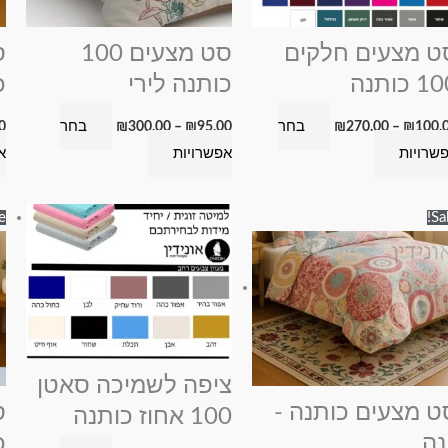
לבחור
לבחור
את
את
ט מצעים חלקים
סט מצעים 100
האפשרויות
האפשרויות
 כותנה
כותנה לירי
כ
בעמוד
בעמוד
בחר
בחר
0
₪
300.00
–
₪
95.00
₪
270.00
–
₪
100.
המוצר
המוצר
שרויות
אפשרויות
א
טווח
טווח
למוצר
למוצר
e!
Sal
מחירים:
מחירים:
זה
זה
עד
עד
יש
יש
מספר
מספר
סוגים.
סוגים.
ניתן
ניתן
לבחור
לבחור
ציפה לשמיכה סאטן
את
את
ט מצעים כותנה -
100 אחוז כותנה
האפשרויות
האפשרויות
נה
כ