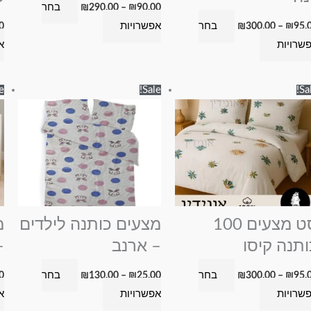
בחר
₪
290.00
–
₪
90.00
בעמוד
בעמוד
בחר
אפשרויות
0
₪
300.00
–
₪
95.
המוצר
המוצר
שרויות
א
טווח
טווח
למוצר
למוצר
e!
Sale!
Sal
מחירים:
מחירים:
זה
זה
עד
עד
יש
יש
מספר
מספר
סוגים.
סוגים.
ניתן
ניתן
לבחור
לבחור
את
את
סט מצעים 100
מצעים כותנה לילדים
מ
האפשרויות
האפשרויות
ותנה קיסו
– ארנב
–
בעמוד
בעמוד
בחר
בחר
0
₪
130.00
–
₪
25.00
₪
300.00
–
₪
95.
המוצר
המוצר
שרויות
אפשרויות
א