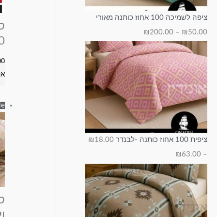
ציפה לשמיכה 100 אחוז כותנה מאורי
ס
₪
200.00
–
₪
50.00
100
00
אפ
e!
ציפית 100 אחוז כותנה -לבנדר
18.00
₪
₪
63.00
–
ס
וי