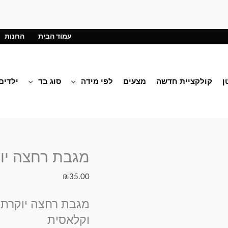
עמוד הבית
החנות
ן
קולקציית חדשה
מצעים
לפי מידה
סוג בד
ילדים
מגבת רחצה יו
כמות
של
₪
35.00
מגבת
רחצה
מגבת רחצה יוקרתי
יוקרתית
וקלאסית