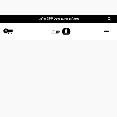
ילוג
תוכן
חיפוש
משלוח חינם מעל 399 ש"ח.
כמות
טווח
של
מחירים:
מפת
שולחן
עד
-
מעוטרים
זהב