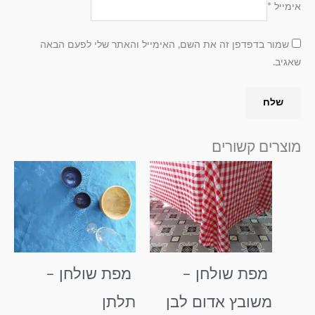
אימייל
*
שמור בדפדפן זה את השם, האימייל והאתר שלי לפעם הבאה
שאגיב.
מוצרים קשורים
טווח
טווח
למוצר
למוצר
מחירים:
מחירים:
זה
זה
עד
עד
יש
יש
מספר
מספר
סוגים.
סוגים.
ניתן
ניתן
מפת שולחן –
מפת שולחן –
לבחור
לבחור
את
את
משובץ אדום לבן
תלתן
האפשרויות
האפשרויות