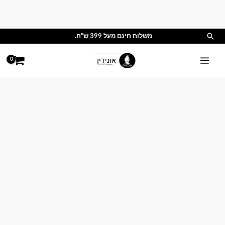
ילוג
תוכן
חיפוש
משלוח חינם מעל 399 ש"ח.
טווח
מחירים:
עד