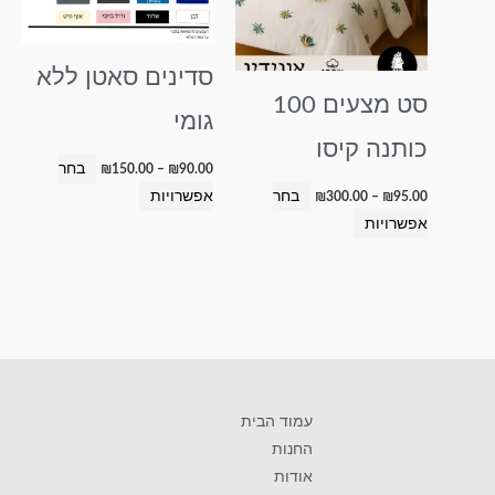
סוגים.
סוגים.
ניתן
ניתן
סדינים סאטן ללא
לבחור
לבחור
סט מצעים 100
את
את
גומי
האפשרויות
האפשרויות
כותנה קיסו
בעמוד
בעמוד
בחר
₪
150.00
–
₪
90.00
המוצר
המוצר
בחר
אפשרויות
₪
300.00
–
₪
95.00
אפשרויות
עמוד הבית
החנות
אודות