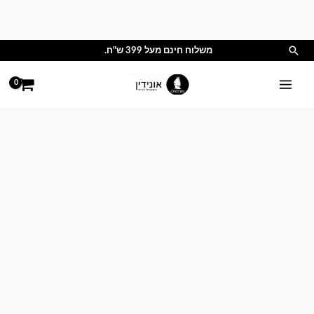
ילוג
תוכן
חיפוש
משלוח חינם מעל 399 ש"ח.
כמות
של
סדין
כותנה
60/190
-
מציאון