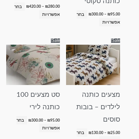
כותנה סקוטי
בעמוד
בעמוד
בחר
₪
420.00
–
₪
280.00
המוצר
המוצר
בחר
אפשרויות
₪
300.00
–
₪
95.00
אפשרויות
טווח
טווח
למוצר
למוצר
Sale!
Sale!
מחירים:
מחירים:
זה
זה
עד
עד
יש
יש
מספר
מספר
סוגים.
סוגים.
ניתן
ניתן
לבחור
לבחור
מצעים כותנה
סט מצעים 100
את
את
האפשרויות
האפשרויות
לילדים – בובות
כותנה לירי
בעמוד
בעמוד
המוצר
המוצר
סוסים
בחר
₪
300.00
–
₪
95.00
אפשרויות
בחר
₪
130.00
–
₪
25.00