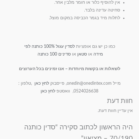
אין להוסיף כלור או חומר מלבין אחר.
סחיטה עדינה בלבד.
לתלות מיד בגמר הכביסה במקום מוצל.
כמו כן יש גם אופציות
לסדין עגול 100% כותנה לפי
מידה
או
סטאן
או
סדינים 100 כותנה
לשאלות או בקשות מיוחדות – אנו זמינים בכל הערוצים
מייל onedin@onedintex.com, פייסבוק
לחץ כאן
,טלפון :
0524026638, וואסטפ
לחץ כאן
חוות דעת
אין עדיין חוות דעת.
היה הראשון לכתוב סקירה “סדין כותנה
70/190 – מציאון”