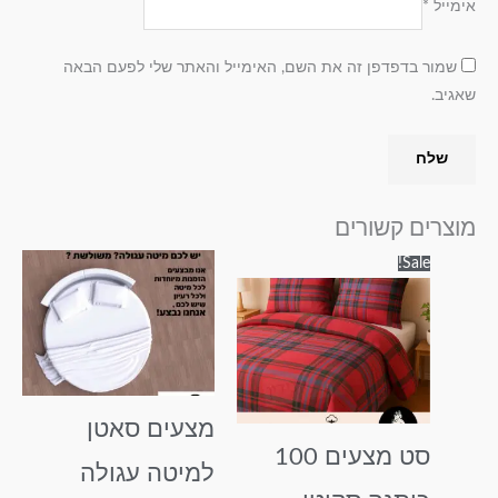
אימייל
*
שמור בדפדפן זה את השם, האימייל והאתר שלי לפעם הבאה
שאגיב.
מוצרים קשורים
טווח
טווח
למוצר
למוצר
Sale!
מחירים:
מחירים:
זה
זה
עד
עד
יש
יש
מספר
מספר
סוגים.
סוגים.
ניתן
ניתן
מצעים סאטן
לבחור
לבחור
סט מצעים 100
את
את
למיטה עגולה
האפשרויות
האפשרויות