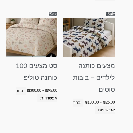
טווח
טווח
למוצר
למוצר
Sale!
Sale!
מחירים:
מחירים:
זה
זה
עד
עד
יש
יש
מספר
מספר
סוגים.
סוגים.
ניתן
ניתן
לבחור
לבחור
מצעים כותנה
סט מצעים 100
את
את
האפשרויות
האפשרויות
לילדים – בובות
כותנה טוליפ
בעמוד
בעמוד
המוצר
המוצר
סוסים
בחר
₪
300.00
–
₪
95.00
אפשרויות
בחר
₪
130.00
–
₪
25.00
אפשרויות