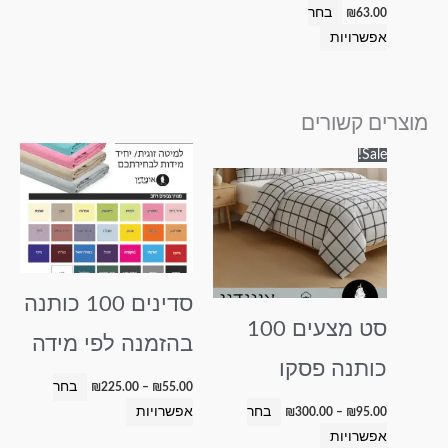
בחר
₪
63.00
אפשרויות
מוצרים קשורים
טווח
טווח
למוצר
למוצר
Sale!
מחירים:
מחירים:
זה
זה
עד
עד
יש
יש
מספר
מספר
סוגים.
סוגים.
ניתן
ניתן
סדינים 100 כותנה
לבחור
לבחור
סט מצעים 100
את
את
בהזמנה לפי מידה
האפשרויות
האפשרויות
כותנה פסקו
בעמוד
בעמוד
בחר
₪
225.00
–
₪
55.00
המוצר
המוצר
בחר
אפשרויות
₪
300.00
–
₪
95.00
אפשרויות