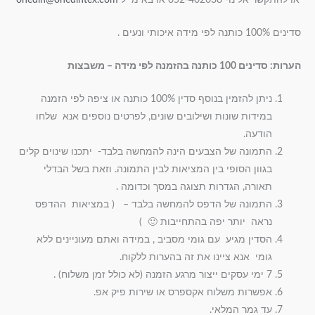
או להתקשר אלינו- 052-402638 או באימייל
onedin@onedintex.com
סדינים 100% כותנה לפי מידה איכותי ונעים .
הערות: סדינים 100 כותנה בהזמנה לפי מידה – משבצות
ניתן להזמין בנוסף סדין 100% כותנה או ציפה לפי הזמנה
במידות שונות ושילובים שונים, לפרטים נוספים אנא שלחו
הודעה.
התמונה של הצבעים הינה להמחשה בלבד- יתכנו שינוים קלים
בגוון הסופי בין המציאות לבין התמונה. וזאת בשל הבדלי
תאורה, הגדרות תצוגה במסך וכדומה .
התמונה של הדפס להמחשה בלבד – ( במציאות ההדפס
נראה יותר יפה בהתחייבות 🙂 )
הסדין מגיע עם גומי מסביב , במידה ואתם מעוניינים ללא
גומי אנא ציינו את זה בהערות ללקוח.
7 ימי עסקים ייצור מרגע הזמנה (לא כולל זמן משלוח) .
אפשרות משלוח אקספרס או שירות פיק אפ.
עד גמר המלאי.