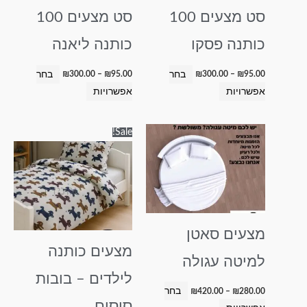
לבחור
לבחור
סט מצעים 100
סט מצעים 100
את
את
האפשרויות
האפשרויות
כותנה פסקו
כותנה ליאנה
בעמוד
בעמוד
המוצר
המוצר
בחר
בחר
₪
300.00
–
₪
95.00
₪
300.00
–
₪
95.00
אפשרויות
אפשרויות
טווח
טווח
למוצר
למוצר
Sale!
מחירים:
מחירים:
זה
זה
עד
עד
יש
יש
מספר
מספר
סוגים.
סוגים.
ניתן
ניתן
מצעים סאטן
לבחור
לבחור
מצעים כותנה
את
את
למיטה עגולה
האפשרויות
האפשרויות
לילדים – בובות
בעמוד
בעמוד
בחר
₪
420.00
–
₪
280.00
המוצר
המוצר
סוסים