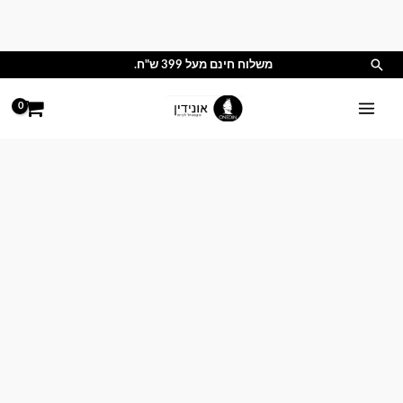
ילוג
תוכן
חיפוש
משלוח חינם מעל 399 ש"ח.
כמות
של
סט
כותנה
יחיד
עם
תחרה
-
מציאון