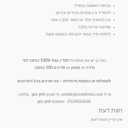
כביסה ראשונה בנפרד.
להפריד בין צבעים בהירים וכהים.
אין להוסיף כלור או חומר מלבין אחר.
סחיטה עדינה בלבד.
לתלות מיד בגמר הכביסה במקום מוצל.
כמו כן יש גם אופציות
לסדין עגול 100% כותנה לפי
מידה
או
סטאן
או
סדינים 100 כותנה
לשאלות או בקשות מיוחדות – אנו זמינים בכל הערוצים
מייל onedin@onedintex.com, פייסבוק
לחץ כאן
,טלפון :
0524026638, וואסטפ
לחץ כאן
חוות דעת
אין עדיין חוות דעת.