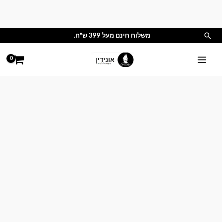
ילוג
תוכן
חיפוש
משלוח חינם מעל 399 ש"ח.
טווח
כמות
מחירים:
של
סט
עד
מצעים
נייבי
כותנה
סאטן
500