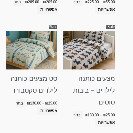
בחר
בחר
₪
285.00
–
₪
205.00
₪
225.00
–
₪
55.00
המוצר
המוצר
אפשרויות
אפשרויות
טווח
טווח
למוצר
למוצר
Sale!
Sale!
מחירים:
מחירים:
זה
זה
עד
עד
יש
יש
מספר
מספר
סוגים.
סוגים.
ניתן
ניתן
לבחור
לבחור
מצעים כותנה
סט מצעים כותנה
את
את
האפשרויות
האפשרויות
לילדים – בובות
לילדים סקטבורד
בעמוד
בעמוד
המוצר
המוצר
סוסים
בחר
₪
130.00
–
₪
25.00
אפשרויות
בחר
₪
130.00
–
₪
25.00
אפשרויות