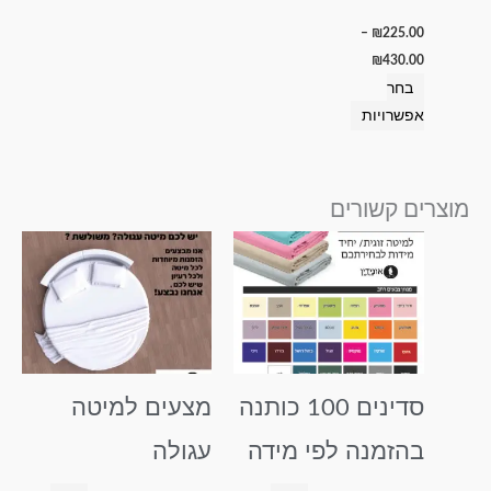
–
₪
225.00
₪
430.00
בחר
אפשרויות
מוצרים קשורים
טווח
טווח
למוצר
למוצר
מחירים:
מחירים:
זה
זה
עד
עד
יש
יש
מספר
מספר
סוגים.
סוגים.
ניתן
ניתן
סדינים 100 כותנה
מצעים למיטה
לבחור
לבחור
את
את
בהזמנה לפי מידה
עגולה
האפשרויות
האפשרויות
בעמוד
בעמוד