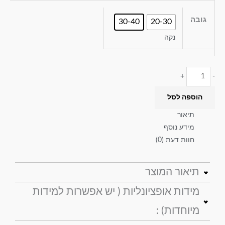
גובה
30-40
20-30
נקה
+
-
הוספה לסל
תיאור
מידע נוסף
חוות דעת (0)
תיאור המוצר
סט מצעים נייבי כותנה סאטן 500
מידות אופציונליות ( יש אפשרות למידות
תוצרת כחול לבן מיוצרים אצלנו לכל לקוח בהתאמה אישית.
מיוחדות) :
500 צפיפות בד נעים ונוח.