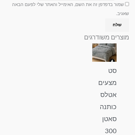
שמור בדפדפן זה את השם, האימייל והאתר שלי לפעם הבאה
שאגיב.
מוצרים משודרגים
טווח
למוצר
מחירים:
זה
עד
יש
מספר
סט
סוגים.
מצעים
ניתן
לבחור
אטלס
את
כותנה
האפשרויות
בעמוד
סאטן
המוצר
300