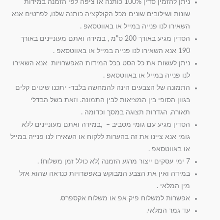
ניתן להזמין סדין 100% כותנה או ציפה לפי הזמנה במידות
שונות ושילובים שונים מכל הקולקציה כותנה שלנו, לפרטים אנא
השאירו לנו פנייה במייל או באווטסאפ .
הסדין מגיע באורך 200 ס"מ , במידה ואתם מעוניינים באורך
190 אנא השאירו לנו פנייה במייל או באווטסאפ .
ניתן לעשות את כל הסט בכל המידות האפשרויות אנא השאירו
לנו פנייה במייל או באווטסאפ .
התמונה של הצבעים הינה להמחשה בלבד- יתכנו שינוים קלים
בגוון הסופי בין המציאות לבין התמונה. וזאת בשל הבדלי
תאורה, הגדרות תצוגה במסך וכדומה .
הסדין מגיע עם גומי מסביב – ,במידה ואתם מעוניינים ללא
גומי אנא ציינו את זה בהערות ללקוח או השאירו לנו פנייה במייל
או באווטסאפ .
7 ימי עסקים ייצור מרגע הזמנה (לא כולל זמן משלוח) .
במידה ואין את הצבע המבוקש באפשרויות כנראה שהוא אזל
מין המלאי .
אפשרות למשלוח פיק אפ או משלוח אקספרס.
עד גמר המלאי.