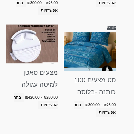
המוצר
המוצר
אפשרויות
בחר
₪
300.00
–
₪
95.00
אפשרויות
טווח
טווח
למוצר
למוצר
Sale!
מחירים:
מחירים:
זה
זה
עד
עד
יש
יש
מספר
מספר
סוגים.
סוגים.
ניתן
ניתן
מצעים סאטן
לבחור
לבחור
סט מצעים 100
את
את
למיטה עגולה
האפשרויות
האפשרויות
כותנה -בלוסה
בעמוד
בעמוד
בחר
₪
420.00
–
₪
280.00
המוצר
המוצר
בחר
אפשרויות
₪
300.00
–
₪
95.00
אפשרויות