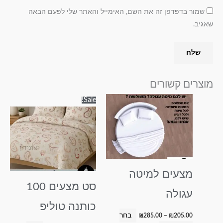
שמור בדפדפן זה את השם, האימייל והאתר שלי לפעם הבאה
שאגיב.
מוצרים קשורים
טווח
טווח
למוצר
למוצר
Sale!
מחירים:
מחירים:
זה
זה
עד
עד
יש
יש
מספר
מספר
סוגים.
סוגים.
ניתן
ניתן
מצעים למיטה
לבחור
לבחור
סט מצעים 100
את
את
עגולה
האפשרויות
האפשרויות
כותנה טוליפ
בעמוד
בעמוד
בחר
₪
285.00
–
₪
205.00