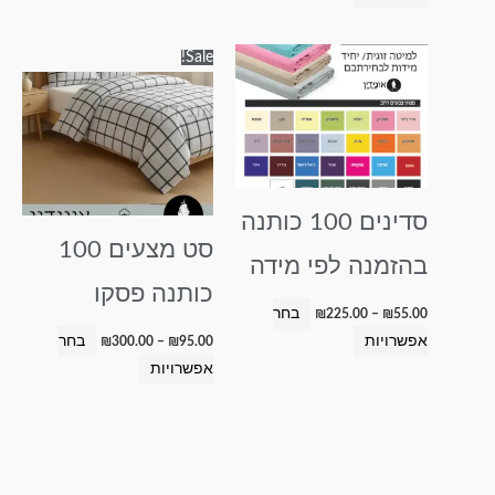
טווח
טווח
למוצר
למוצר
Sale!
מחירים:
מחירים:
זה
זה
עד
עד
יש
יש
מספר
מספר
סוגים.
סוגים.
ניתן
ניתן
סדינים 100 כותנה
לבחור
לבחור
סט מצעים 100
את
את
בהזמנה לפי מידה
האפשרויות
האפשרויות
כותנה פסקו
בעמוד
בעמוד
בחר
₪
225.00
–
₪
55.00
המוצר
המוצר
אפשרויות
בחר
₪
300.00
–
₪
95.00
אפשרויות