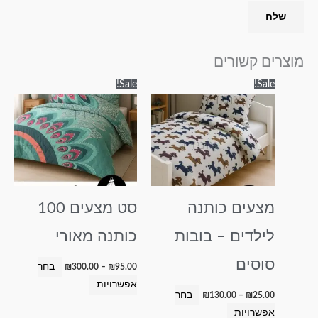
מוצרים קשורים
טווח
טווח
למוצר
למוצר
Sale!
Sale!
מחירים:
מחירים:
זה
זה
עד
עד
יש
יש
מספר
מספר
סוגים.
סוגים.
ניתן
ניתן
לבחור
לבחור
מצעים כותנה
סט מצעים 100
את
את
האפשרויות
האפשרויות
לילדים – בובות
כותנה מאורי
בעמוד
בעמוד
המוצר
המוצר
סוסים
בחר
₪
300.00
–
₪
95.00
אפשרויות
בחר
₪
130.00
–
₪
25.00
אפשרויות