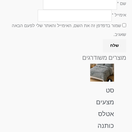
שם
*
יחיד לשמיכה :
ציפיות לכרית : 50/70.
150/200 , 2 ציפיות
אימייל
*
לכרית : 50/70.
שמור בדפדפן זה את השם, האימייל והאתר שלי לפעם הבאה
שאגיב.
מוצרים משודרגים
טווח
למוצר
מחירים:
זה
עד
יש
מספר
סט
סוגים.
מצעים
ניתן
לבחור
אטלס
את
כותנה
האפשרויות