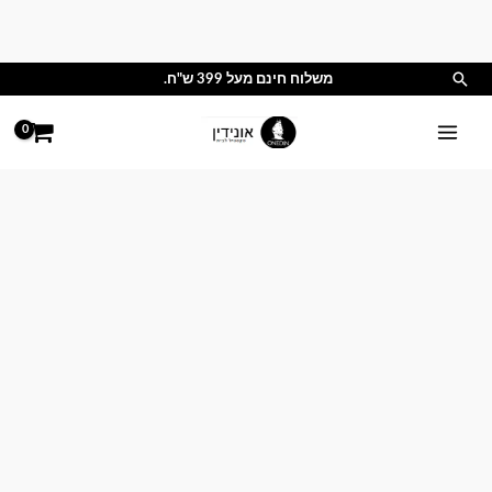
ילוג
תוכן
חיפוש
משלוח חינם מעל 399 ש"ח.
טווח
מחירים:
עד