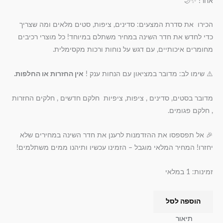
אחר! ✨🌙
הכירו את סדרת המצעים: סדינים, ציפות, סטים מלאים ומה שצריך
כדי לחדש את חדר השינה במחיר משתלם במיוחד! כל מוצרי רכיבים
מחומרים איכותיים, עם דגש על נוחות ורכות מקסימלית.
⚠️ שימו לב: מדובר במציאון עם הנחות ענק !
אין החזרות או החלפות.
מדובר בסטים, סדינים , ציפות, ציפיות חלקם חדשים , חלקים החזרות
, חלקם פגומים.
🎉 אל תפספסו את ההזדמנות לרענן את חדר השינה במחירים שלא
יחזרו! המחיר המלאי מוגבל – הזמינו עכשיו ותיהנו ממים משתלמים!
זמינות:
1 במלאי
הוספה לסל
תיאור