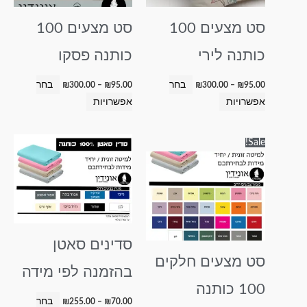
לבחור
לבחור
סט מצעים 100
סט מצעים 100
את
את
האפשרויות
האפשרויות
כותנה לירי
כותנה פסקו
בעמוד
בעמוד
המוצר
המוצר
בחר
בחר
₪
300.00
–
₪
95.00
₪
300.00
–
₪
95.00
אפשרויות
אפשרויות
טווח
טווח
למוצר
למוצר
Sale!
מחירים:
מחירים:
זה
זה
עד
עד
יש
יש
מספר
מספר
סוגים.
סוגים.
ניתן
ניתן
סדינים סאטן
לבחור
לבחור
סט מצעים חלקים
את
את
בהזמנה לפי מידה
האפשרויות
האפשרויות
100 כותנה
בעמוד
בעמוד
בחר
₪
255.00
–
₪
70.00