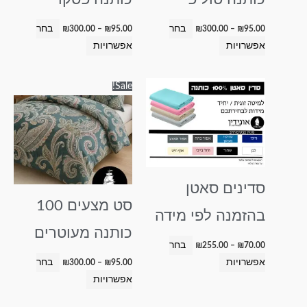
בעמוד
בעמוד
המוצר
המוצר
בחר
בחר
₪
300.00
–
₪
95.00
₪
300.00
–
₪
95.00
אפשרויות
אפשרויות
טווח
טווח
למוצר
למוצר
Sale!
מחירים:
מחירים:
זה
זה
עד
עד
יש
יש
מספר
מספר
סוגים.
סוגים.
ניתן
ניתן
סדינים סאטן
לבחור
לבחור
סט מצעים 100
את
את
בהזמנה לפי מידה
האפשרויות
האפשרויות
כותנה מעוטרים
בעמוד
בעמוד
בחר
₪
255.00
–
₪
70.00
המוצר
המוצר
אפשרויות
בחר
₪
300.00
–
₪
95.00
אפשרויות