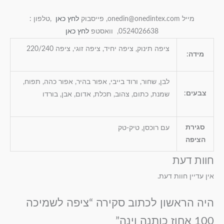
מייל onedin@onedintex.com, פייסבוק
לחץ כאן
,טלפון :
0524026638, וואסטפ
לחץ כאן
ציפה תינוק, ציפה יחיד, ציפה זוגי, ציפה 220/240
מידה:
לבן, שחור, ורוד בייבי, אפור בהיר, אפור כהה, תפוח,
צבעים:
שמנת, כתום, צהוב, תכלת, אדום, אבן, בורדו
סגירת
עם רוכסן, טיק-טק
הציפה
חוות דעת
אין עדיין חוות דעת.
היה הראשון לכתוב סקירה “ציפה לשמיכה
100 אחוז כותנה וינה”