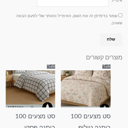
אימייל
*
שמור בדפדפן זה את השם, האימייל והאתר שלי לפעם הבאה
שאגיב.
מוצרים קשורים
טווח
טווח
למוצר
למוצר
Sale!
Sale!
מחירים:
מחירים:
זה
זה
עד
עד
יש
יש
מספר
מספר
סוגים.
סוגים.
ניתן
ניתן
לבחור
לבחור
סט מצעים 100
סט מצעים 100
את
את
האפשרויות
האפשרויות
כותנה טוליפ
כותנה פסקו