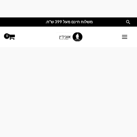
ילוג
תוכן
חיפוש
משלוח חינם מעל 399 ש"ח.
כמות
טווח
של
מחירים:
ציפה
לשמיכה
עד
100
אחוז
כותנה
וינה