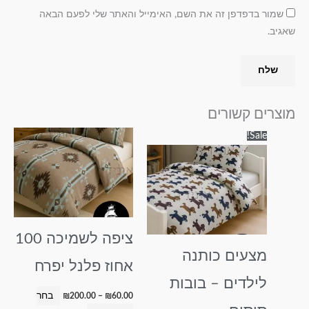
שמור בדפדפן זה את השם, האימייל והאתר שלי לפעם הבאה
שאגיב.
מוצרים קשורים
טווח
טווח
למוצר
למוצר
Sale!
מחירים:
מחירים:
זה
זה
עד
עד
יש
יש
מספר
מספר
סוגים.
סוגים.
ניתן
ניתן
ציפה לשמיכה 100
לבחור
לבחור
מצעים כותנה
את
את
אחוז פלנל יפרח
האפשרויות
האפשרויות
לילדים – בובות
בעמוד
בעמוד
בחר
₪
200.00
–
₪
60.00
המוצר
המוצר