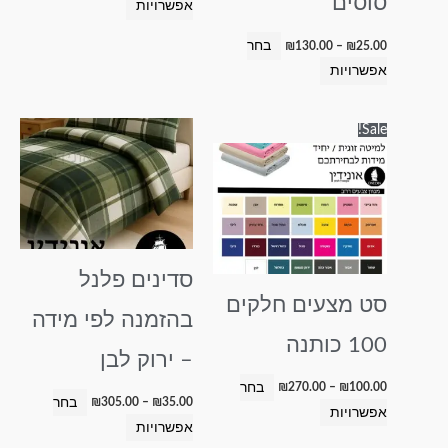
סוסים
אפשרויות
בחר
₪
130.00
–
₪
25.00
אפשרויות
טווח
טווח
למוצר
למוצר
Sale!
מחירים:
מחירים:
זה
זה
עד
עד
יש
יש
מספר
מספר
סוגים.
סוגים.
ניתן
ניתן
סדינים פלנל
לבחור
לבחור
סט מצעים חלקים
את
את
בהזמנה לפי מידה
האפשרויות
האפשרויות
100 כותנה
בעמוד
בעמוד
– ירוק לבן
המוצר
המוצר
בחר
₪
270.00
–
₪
100.00
בחר
₪
305.00
–
₪
35.00
אפשרויות
אפשרויות