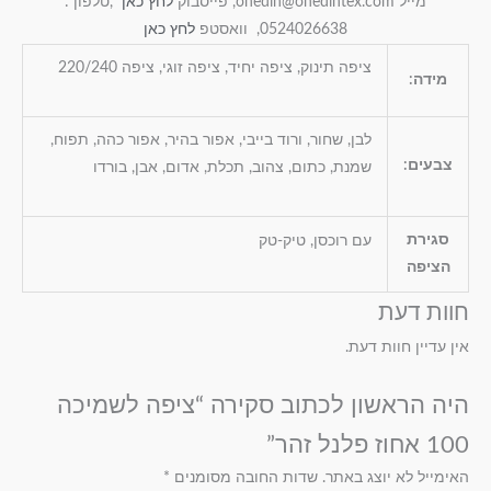
מייל onedin@onedintex.com, פייסבוק
לחץ כאן
,טלפון :
0524026638, וואסטפ
לחץ כאן
ציפה תינוק, ציפה יחיד, ציפה זוגי, ציפה 220/240
מידה:
לבן, שחור, ורוד בייבי, אפור בהיר, אפור כהה, תפוח,
צבעים:
שמנת, כתום, צהוב, תכלת, אדום, אבן, בורדו
סגירת
עם רוכסן, טיק-טק
הציפה
חוות דעת
אין עדיין חוות דעת.
היה הראשון לכתוב סקירה “ציפה לשמיכה
100 אחוז פלנל זהר”
האימייל לא יוצג באתר.
שדות החובה מסומנים
*